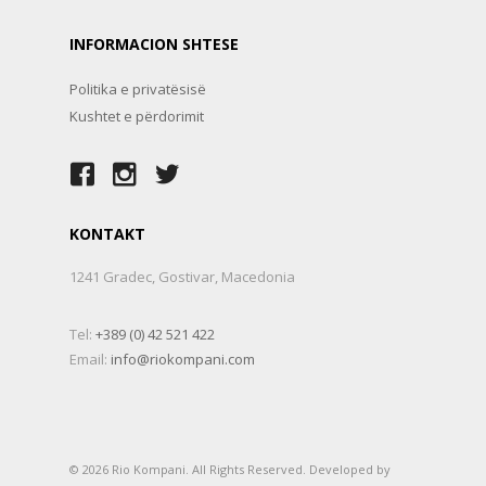
INFORMACION SHTESE
Politika e privatësisë
Kushtet e përdorimit
KONTAKT
1241 Gradec, Gostivar, Macedonia
Tel:
+389 (0) 42 521 422
Email:
info@riokompani.com
© 2026 Rio Kompani. All Rights Reserved. Developed by