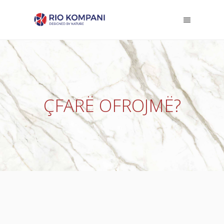
ÇFARË OFROJMË?