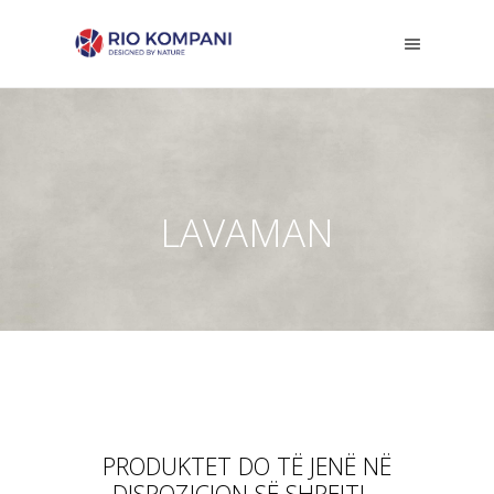
LAVAMAN
PRODUKTET DO TË JENË NË
DISPOZICION SË SHPEJTI...