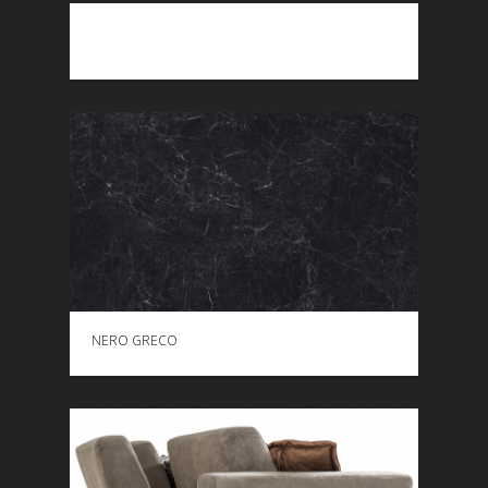
SHIKONI
MË
SHUMË
SHIKONI MË SHUMË
NERO GRECO