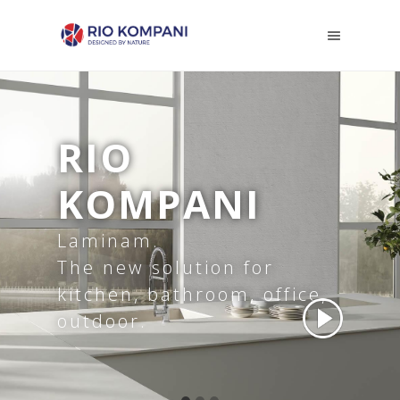
RIO
KOMPANI
Laminam.
The new solution for
kitchen, bathroom, office,
outdoor.