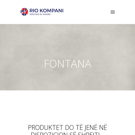
FONTANA
PRODUKTET DO TË JENË NË
DISPOZICION SË SHPEJTI...