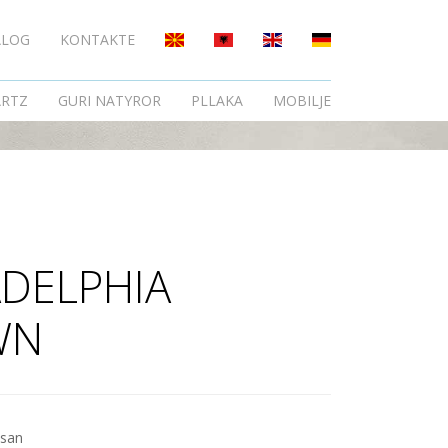
ALOG
KONTAKTE
N
RTZ
GURI NATYROR
PLLAKA
MOBILJE
ADELPHIA
WN
ksan