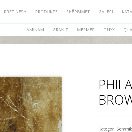
RRET NESH
PRODUKTE
SHËRBIMET
GALERI
KAT
PHILADELPHIA BROW
LAMINAM
GRANIT
MERMER
ONYX
QUA
PHIL
BRO
Kategori:
Serami