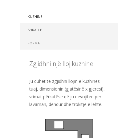
KUZHINË
SHKALLË
FORMA
Zgjidhni një lloj kuzhine
Ju duhet të zgjidhni llojin e kuzhinës
tuaj, dimensionin (gjatësinë x gjerësi),
vrimat përkatëse që ju nevojiten për
lavaman, dendur dhe trokitje e lehtë.