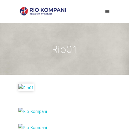
Rio01
.