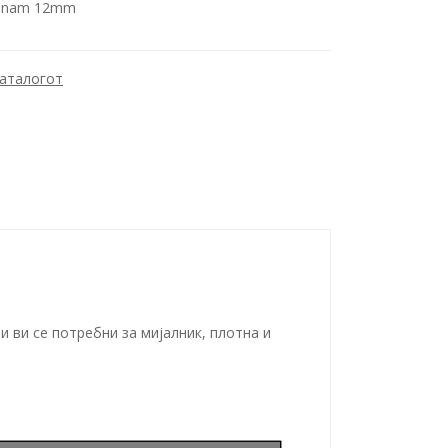
inam 12mm
каталогот
и ви се потребни за мијалник, плотна и