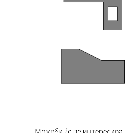
Можеби ќе ве интересира