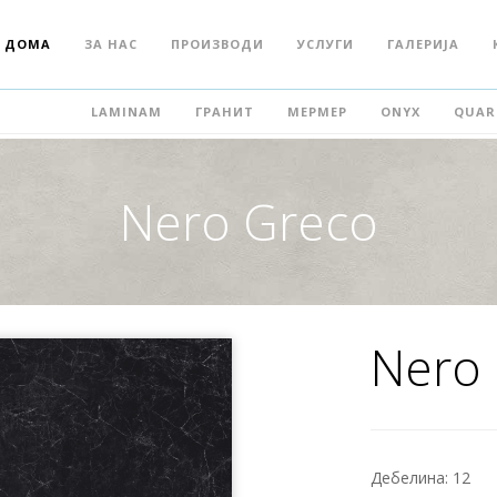
ДОМА
ЗА НАС
ПРОИЗВОДИ
УСЛУГИ
ГАЛЕРИЈА
LAMINAM
ГРАНИТ
МЕРМЕР
ONYX
QUAR
Nero Greco
Nero
Дебелина:
12