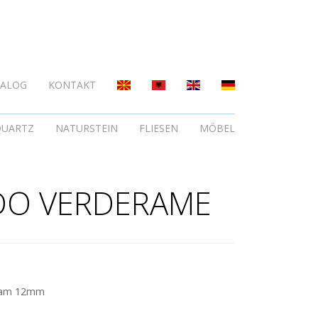
TALOG
KONTAKT
QUARTZ
NATURSTEIN
FLIESEN
MÖBEL
DO VERDERAME
nam 12mm