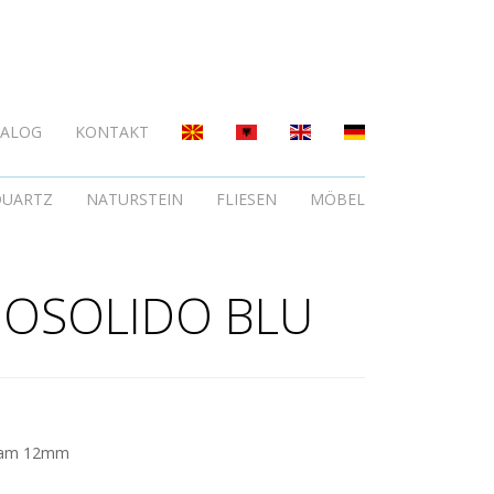
TALOG
KONTAKT
QUARTZ
NATURSTEIN
FLIESEN
MÖBEL
DOSOLIDO BLU
nam 12mm